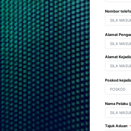
Nombor telef
Alamat Peng
Alamat Kejadi
Poskod kejad
Nama Pelaku (j
Tajuk Aduan
*