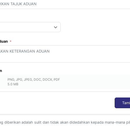
Aduan
*
an
PNG, JPG, JPEG, DOC, DOCX, PDF
5.0 MB
Tamb
ng diberikan adalah sulit dan tidak akan didedahkan kepada mana-mana pi