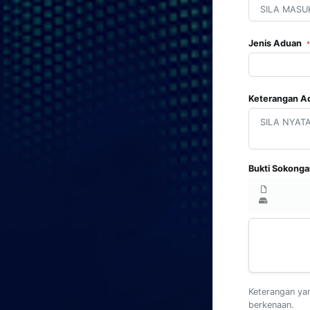
Jenis Aduan
*
Keterangan 
Bukti Sokong
Keterangan ya
berkenaan.