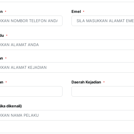
on
Emel
*
*
adu
*
an
*
ian
Daerah Kejadian
*
*
ika dikenali)