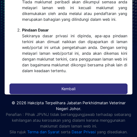
Tiada maklumat peribadi akan dikumpul semasa anda
melayari laman web ini kecuali maklumat yang
dikemukakan oleh anda melalui atau pendaftaran yang
merupakan bahagian yang dilindungi dalam web ini.
Pindaan Dasar
Sekiranya dasar privasi ini dipinda, apa-apa pindaan
terkini akan dimuat naikkan dan dipaparkan di laman
web/portal ini untuk pengetahuan anda. Dengan sering
melayari laman web/portal ini, anda akan dikemas kini
dengan maklumat terkini, cara penggunaan laman web ini
dan bagaimana maklumat dikongsi bersama pihak lain di
dalam keadaan tertentu.
Kembali
© 2026 Hakcipta Terpelihara Jabatan Perkhidmatan Veterinar
Negeri Johor.
Penafian : Pihak JPVNJ tidak bertanggungjawab terhadap sebarang
kehilangan atau kerosakan yang dialami kerana menggunakan
maklumat dalam laman web ini.
Sila rujuk
Terma dan Syarat
serta
Dasar Privasi
yang disediakan.